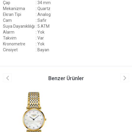
Çap
: 34 mm
Mekanizma
: Quartz
Ekran Tipi
: Analog
Cam
: Safir
Suya Dayanıklılığı
: 5 ATM
Alarm
: Yok
Takvim
: Var
Kronometre
: Yok
Cinsiyet
: Bayan
Benzer Ürünler