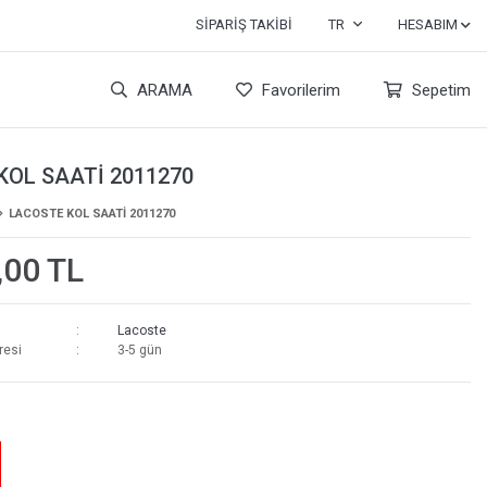
SIPARIŞ TAKIBI
TR
HESABIM
ARAMA
Favorilerim
Sepetim
KOL SAATİ 2011270
LACOSTE KOL SAATİ 2011270
,00 TL
Lacoste
resi
3-5 gün