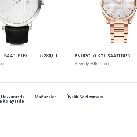
BVHPOLO KOL SAATİ BH9647-01
5.280,00 TL
BVHPOLO KOL SAATİ BP3338X.430
olo
Beverly Hills Polo
Hakkımızda
Mağazalar
Üyelik Sözleşmesi
e Kolay İade