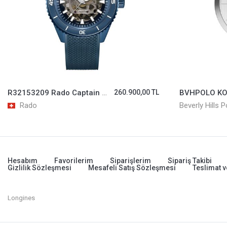
R32153209 Rado Captain Cook High-Tech Ceramic Kol Saati
260.900,00 TL
Rado
Beverly Hills P
Hesabım
Favorilerim
Siparişlerim
Sipariş Takibi
Gizlilik Sözleşmesi
Mesafeli Satış Sözleşmesi
Teslimat v
Longines