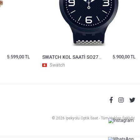
5.599,00 TL
SWATCH KOL SAATİ SO27N101
5.900,00 TL
Swatch
© 2026 İpekyolu Optik Saat - Tüm Hakları Saklıdır.