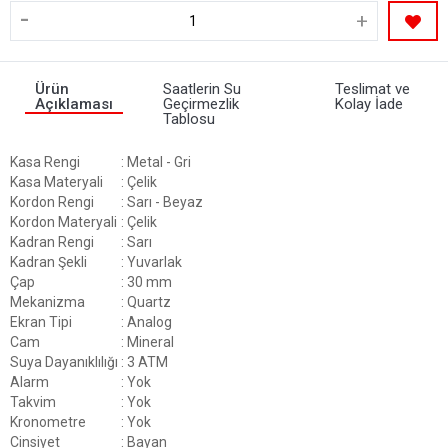
-
+
Ürün
Saatlerin Su
Teslimat ve
Açıklaması
Geçirmezlik
Kolay İade
Tablosu
Kasa Rengi
: Metal - Gri
Kasa Materyali
: Çelik
Kordon Rengi
: Sarı - Beyaz
Kordon Materyali
: Çelik
Kadran Rengi
: Sarı
Kadran Şekli
: Yuvarlak
Çap
: 30 mm
Mekanizma
: Quartz
Ekran Tipi
: Analog
Cam
: Mineral
Suya Dayanıklılığı
: 3 ATM
Alarm
: Yok
Takvim
: Yok
Kronometre
: Yok
Cinsiyet
: Bayan