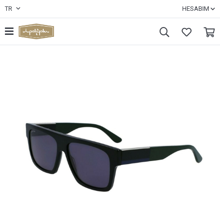
TR
HESABIM