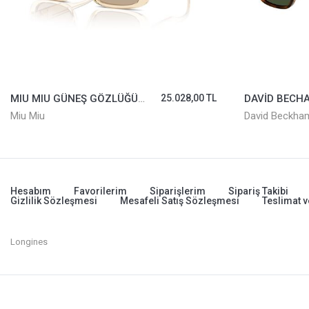
MIU MIU GÜNEŞ GÖZLÜĞÜ SMU08Z-11T40F
25.028,00 TL
Miu Miu
David Beckha
Hesabım
Favorilerim
Siparişlerim
Sipariş Takibi
Gizlilik Sözleşmesi
Mesafeli Satış Sözleşmesi
Teslimat v
Longines