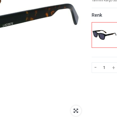
Tahmini Kargo Sü
Renk
-
+