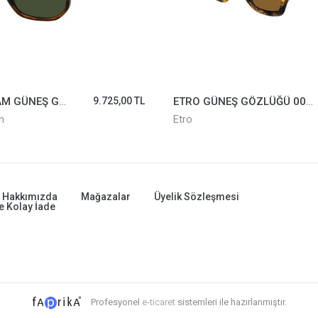
DAVİD BECHAM GÜNEŞ GÖZLÜĞÜ DB1172/S-6C5QT
9.725,00 TL
ETRO GÜNEŞ GÖZLÜĞÜ 0076/S-H7P70
m
Etro
Hakkımızda
Mağazalar
Üyelik Sözleşmesi
e Kolay İade
Profesyonel
e-ticaret
sistemleri ile hazırlanmıştır.