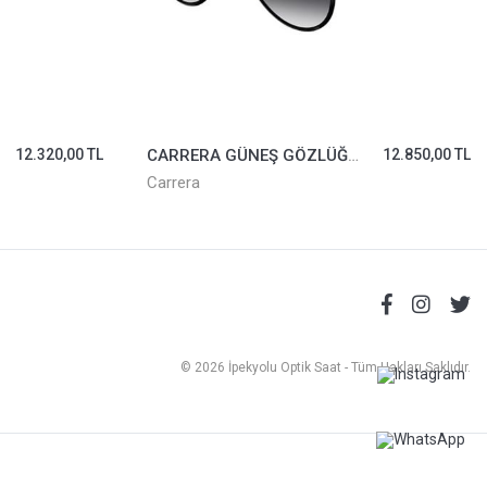
12.320,00 TL
CARRERA GÜNEŞ GÖZLÜĞÜ GLORY-RHL9O
12.850,00 TL
Carrera
© 2026 İpekyolu Optik Saat - Tüm Hakları Saklıdır.