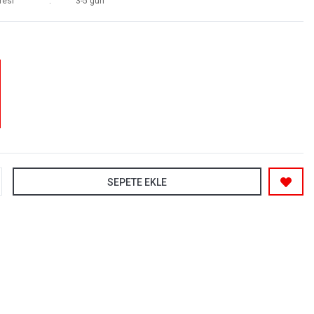
resi
3-5 gün
SEPETE EKLE