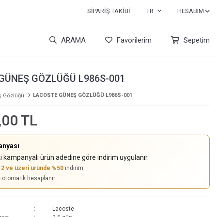
SIPARIŞ TAKIBI
TR
HESABIM
ARAMA
Favorilerim
Sepetim
GÜNEŞ GÖZLÜĞÜ L986S-001
LACOSTE GÜNEŞ GÖZLÜĞÜ L986S-001
 Gözlüğü
,00 TL
anyası
i kampanyalı ürün adedine göre indirim uygulanır.
,
2 ve üzeri üründe %50
indirim.
e otomatik hesaplanır.
Lacoste