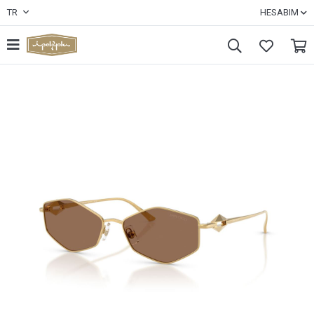
TR
HESABIM