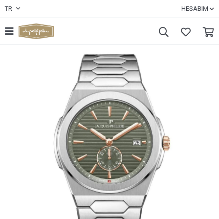
TR
HESABIM