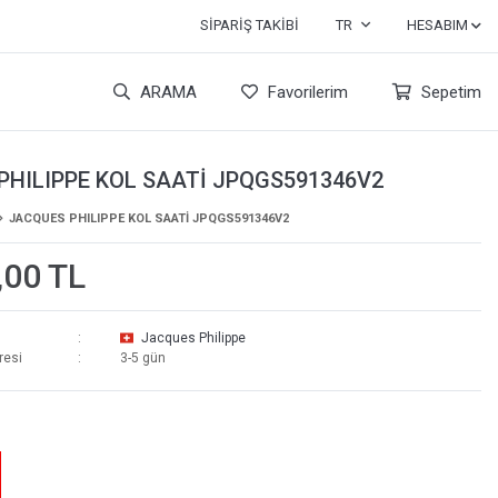
SIPARIŞ TAKIBI
TR
HESABIM
ARAMA
Favorilerim
Sepetim
PHILIPPE KOL SAATİ JPQGS591346V2
JACQUES PHILIPPE KOL SAATİ JPQGS591346V2
,00 TL
Jacques Philippe
resi
3-5 gün