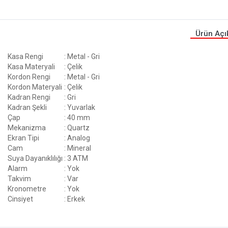
Ürün Açı
Kasa Rengi
: Metal - Gri
Kasa Materyali
: Çelik
Kordon Rengi
: Metal - Gri
Kordon Materyali
: Çelik
Kadran Rengi
: Gri
Kadran Şekli
: Yuvarlak
Çap
: 40 mm
Mekanizma
: Quartz
Ekran Tipi
: Analog
Cam
: Mineral
Suya Dayanıklılığı
: 3 ATM
Alarm
: Yok
Takvim
: Var
Kronometre
: Yok
Cinsiyet
: Erkek