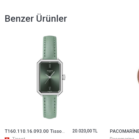
Benzer Ürünler
T160.110.16.093.00 Tissot SRV Kadın Kol Saati T1601101609300
20.020,00 TL