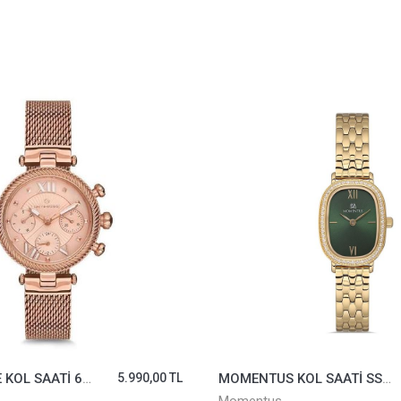
PACOMARİNE KOL SAATİ 61200-03
5.990,00 TL
MOMENTUS KOL SAATİ SS224G-15SG
8.248,00