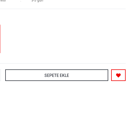
resi
3-5 gün
SEPETE EKLE