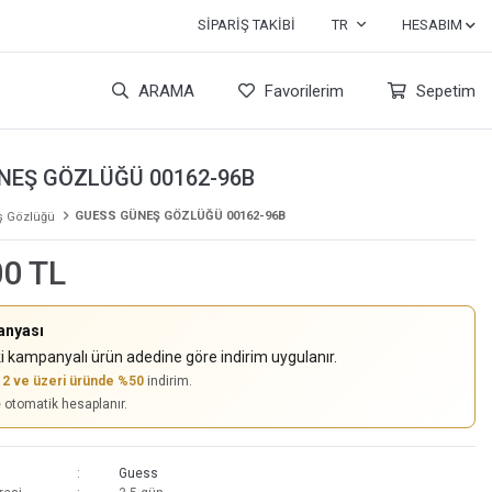
SIPARIŞ TAKIBI
TR
HESABIM
ARAMA
Favorilerim
Sepetim
NEŞ GÖZLÜĞÜ 00162-96B
GUESS GÜNEŞ GÖZLÜĞÜ 00162-96B
 Gözlüğü
00 TL
anyası
i kampanyalı ürün adedine göre indirim uygulanır.
,
2 ve üzeri üründe %50
indirim.
e otomatik hesaplanır.
Guess