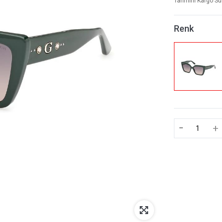
Tahmini Kargo Sü
Renk
-
+