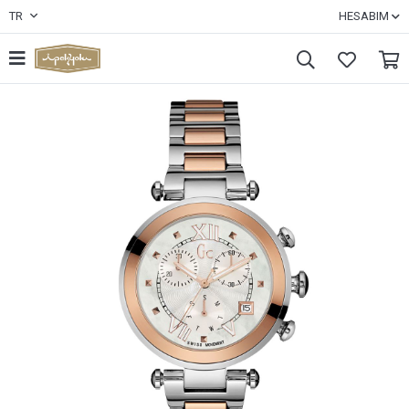
TR
HESABIM