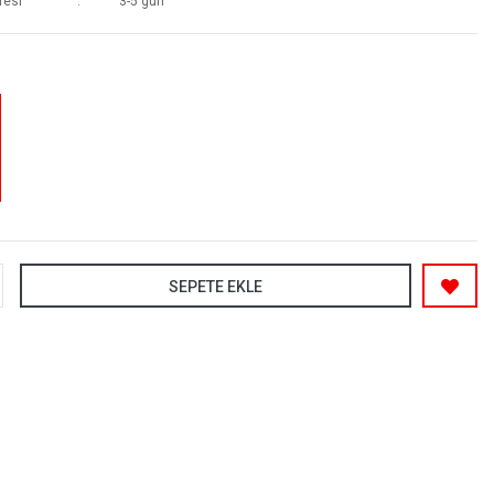
resi
3-5 gün
SEPETE EKLE