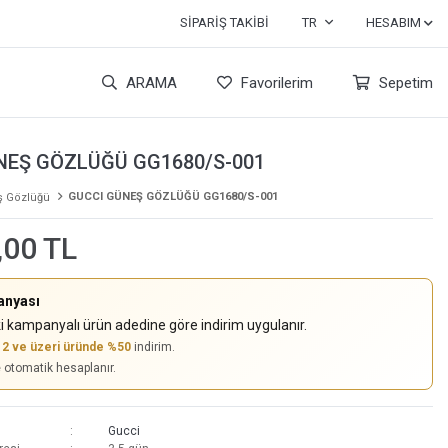
SIPARIŞ TAKIBI
TR
HESABIM
ARAMA
Favorilerim
Sepetim
NEŞ GÖZLÜĞÜ GG1680/S-001
GUCCI GÜNEŞ GÖZLÜĞÜ GG1680/S-001
 Gözlüğü
,00 TL
anyası
i kampanyalı ürün adedine göre indirim uygulanır.
,
2 ve üzeri üründe %50
indirim.
e otomatik hesaplanır.
Gucci