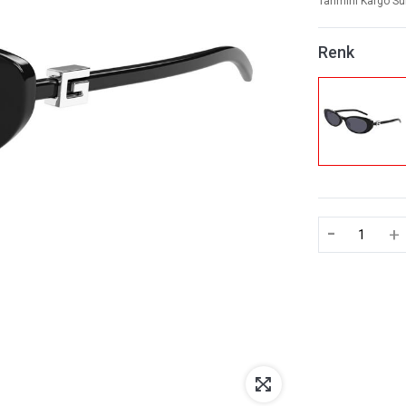
Tahmini Kargo Sü
Renk
-
+