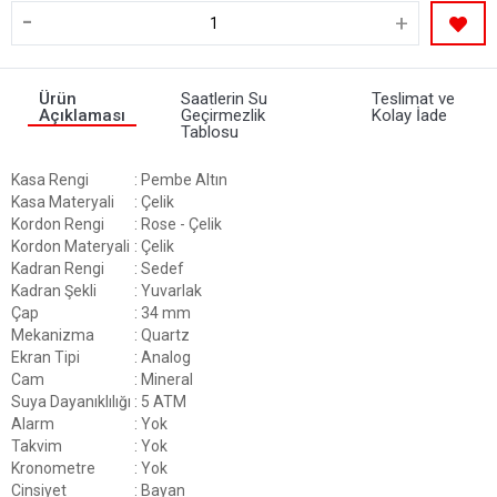
-
+
Ürün
Saatlerin Su
Teslimat ve
Açıklaması
Geçirmezlik
Kolay İade
Tablosu
Kasa Rengi
: Pembe Altın
Kasa Materyali
: Çelik
Kordon Rengi
: Rose - Çelik
Kordon Materyali
: Çelik
Kadran Rengi
: Sedef
Kadran Şekli
: Yuvarlak
Çap
: 34 mm
Mekanizma
: Quartz
Ekran Tipi
: Analog
Cam
: Mineral
Suya Dayanıklılığı
: 5 ATM
Alarm
: Yok
Takvim
: Yok
Kronometre
: Yok
Cinsiyet
: Bayan