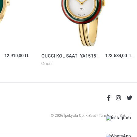
12.910,00 TL
GUCCI KOL SAATİ YA151542
173.584,00 TL
Gucci
© 2026 İpekyolu Optik Saat - Tüm Hakları Saklıdır.