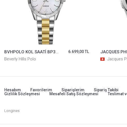
BVHPOLO KOL SAATİ BP3643X.220
6.699,00 TL
Beverly Hills Polo
Jacques Ph
Hesabım
Favorilerim
Siparişlerim
Sipariş Takibi
Gizlilik Sözleşmesi
Mesafeli Satış Sözleşmesi
Teslimat v
Longines