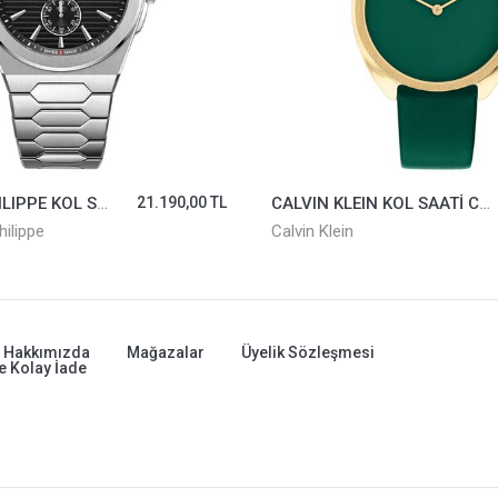
JACQUES PHILIPPE KOL SAATİ JPQGS811316
21.190,00 TL
CALVIN KLEIN KOL SAATİ CK25200273
ilippe
Calvin Klein
Hakkımızda
Mağazalar
Üyelik Sözleşmesi
e Kolay İade