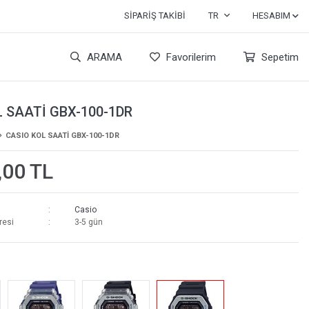
SIPARIŞ TAKIBI
TR
HESABIM
ARAMA
Favorilerim
Sepetim
 SAATİ GBX-100-1DR
CASIO KOL SAATİ GBX-100-1DR
,00 TL
Casio
resi
3-5 gün