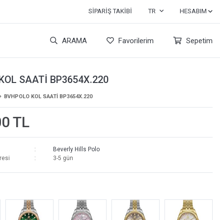
SIPARIŞ TAKIBI
TR
HESABIM
ARAMA
Favorilerim
Sepetim
KOL SAATİ BP3654X.220
BVHPOLO KOL SAATİ BP3654X.220
00 TL
Beverly Hills Polo
resi
3-5 gün