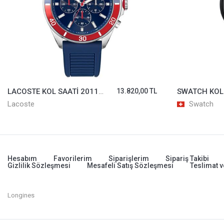
LACOSTE KOL SAATİ 2011154
13.820,00 TL
SWATCH KOL
Lacoste
Swatch
Hesabım
Favorilerim
Siparişlerim
Sipariş Takibi
Gizlilik Sözleşmesi
Mesafeli Satış Sözleşmesi
Teslimat v
Longines