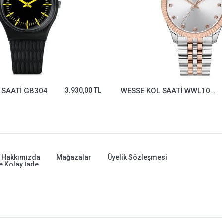
 SAATİ GB304
3.930,00 TL
WESSE KOL SAATİ WWL108801
Hakkımızda
Mağazalar
Üyelik Sözleşmesi
e Kolay İade