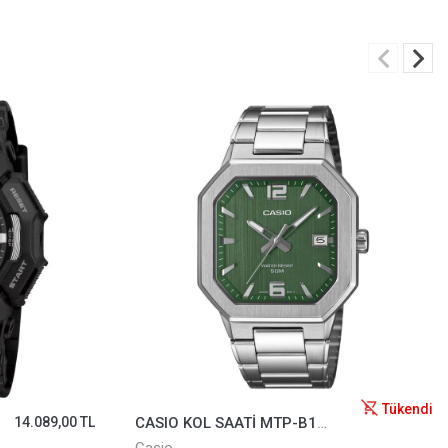
Tükendi
14.089,00 TL
CASIO KOL SAATİ MTP-B195D-3AVDF