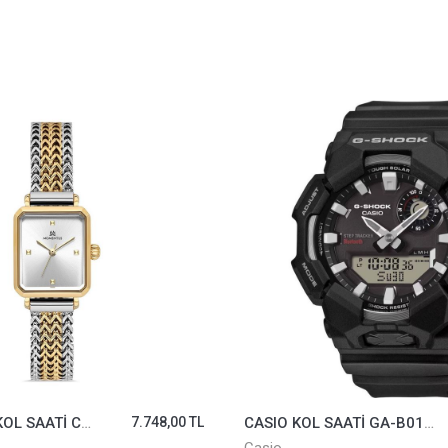
MOMENTUS KOL SAATİ CW320G-02TG
7.748,00 TL
CASIO KOL SAATİ GA-B010-1ADR