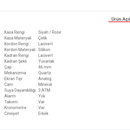
Ürün Açı
Kasa Rengi
: Siyah / Rose
Kasa Materyali
: Çelik
Kordon Rengi
: Lacivert
Kordon Materyali
: Silikon
Kadran Rengi
: Lacivert
Kadran Şekli
: Yuvarlak
Çap
: 46 mm
Mekanizma
: Quartz
Ekran Tipi
: Analog
Cam
: Mineral
Suya Dayanıklılığı
: 3 ATM
Alarm
: Yok
Takvim
: Var
Kronometre
: Var
Cinsiyet
: Erkek