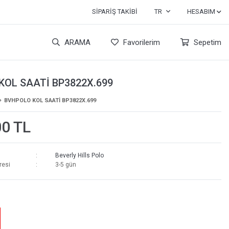
SIPARIŞ TAKIBI
TR
HESABIM
ARAMA
Favorilerim
Sepetim
KOL SAATİ BP3822X.699
BVHPOLO KOL SAATİ BP3822X.699
00 TL
Beverly Hills Polo
resi
3-5 gün