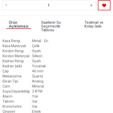
-
+
Ürün
Saatlerin Su
Teslimat ve
Açıklaması
Geçirmezlik
Kolay İade
Tablosu
Kasa Rengi
: Metal - Gri
Kasa Materyali
: Çelik
Kordon Rengi
: Siyah
Kordon Materyali
: Silikon
Kadran Rengi
: Siyah
Kadran Şekli
: Yuvarlak
Çap
: 46 mm
Mekanizma
: Quartz
Ekran Tipi
: Analog
Cam
: Mineral
Suya Dayanıklılığı
: 3 ATM
Alarm
: Yok
Takvim
: Var
Kronometre
: Var
Cinsiyet
: Erkek