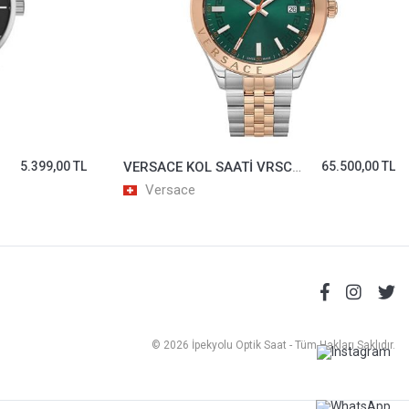
5.399,00 TL
VERSACE KOL SAATİ VRSCVEVK01324
65.500,00 TL
Versace
© 2026 İpekyolu Optik Saat - Tüm Hakları Saklıdır.