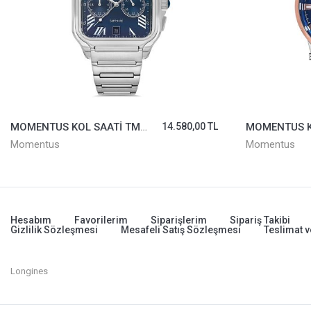
MOMENTUS KOL SAATİ TM348S-11SS
14.580,00 TL
Momentus
Momentus
Hesabım
Favorilerim
Siparişlerim
Sipariş Takibi
Gizlilik Sözleşmesi
Mesafeli Satış Sözleşmesi
Teslimat v
Longines