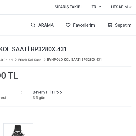
SIPARIŞ TAKIBI
TR
HESABIM
ARAMA
Favorilerim
Sepetim
KOL SAATİ BP3280X.431
BVHPOLO KOL SAATİ BP3280X.431
 Ürünleri
Erkek Kol Saati
00 TL
Beverly Hills Polo
resi
3-5 gün