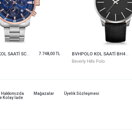
MOMENTUS KOL SAATİ SC223T-11SR
7.748,00 TL
BVHPOLO KOL SAATİ BH4343-01
Beverly Hills Polo
Hakkımızda
Mağazalar
Üyelik Sözleşmesi
e Kolay İade