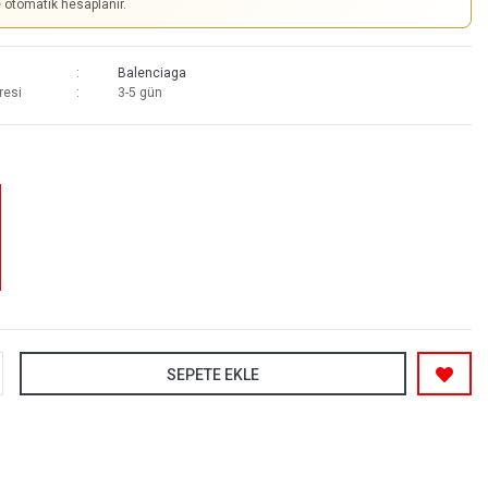
e otomatik hesaplanır.
Balenciaga
resi
3-5 gün
SEPETE EKLE