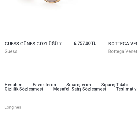
GUESS GÜNEŞ GÖZLÜĞÜ 7787-47F
6.757,00 TL
Guess
Bottega Vene
Hesabım
Favorilerim
Siparişlerim
Sipariş Takibi
Gizlilik Sözleşmesi
Mesafeli Satış Sözleşmesi
Teslimat v
Longines