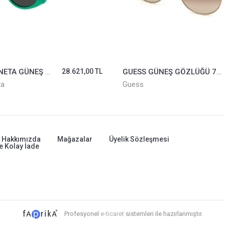
BOTTEGA VENETA GÜNEŞ GÖZLÜĞÜ BV1031S-005
28.621,00 TL
GUESS GÜNEŞ GÖZLÜĞÜ 7599-71F
ta
Guess
Hakkımızda
Mağazalar
Üyelik Sözleşmesi
e Kolay İade
Profesyonel
e-ticaret
sistemleri ile hazırlanmıştır.