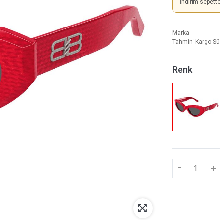
İndirim sepett
Marka
Tahmini Kargo Sü
Renk
-
+