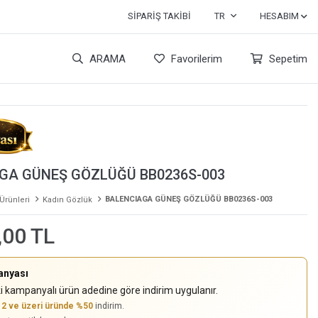
SIPARIŞ TAKIBI
TR
HESABIM
ARAMA
Favorilerim
Sepetim
GA GÜNEŞ GÖZLÜĞÜ BB0236S-003
BALENCIAGA GÜNEŞ GÖZLÜĞÜ BB0236S-003
 Ürünleri
Kadın Gözlük
,00 TL
anyası
i kampanyalı ürün adedine göre indirim uygulanır.
,
2 ve üzeri üründe %50
indirim.