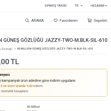
SIPARIŞ TAKIBI
TR
HESABIM
ARAMA
Favorilerim
Sepetim
ON GÜNEŞ GÖZLÜĞÜ JAZZY-TWO-M.BLK-SIL-610
40 MILLION GÜNEŞ GÖZLÜĞÜ JAZZY-TWO-M.BLK-SIL-610
 Gözlüğü
,00 TL
anyası
i kampanyalı ürün adedine göre indirim uygulanır.
,
2 ve üzeri üründe %50
indirim.
e otomatik hesaplanır.
40 Million