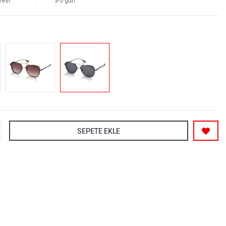
resi
3-5 gün
SEPETE EKLE