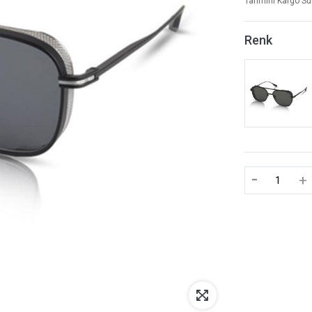
Tahmini Kargo Sü
Renk
-
+