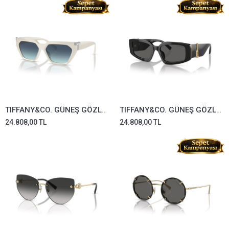
TIFFANY&CO. GÜNEŞ GÖZLÜĞÜ TF4205U-8369/9S
TIFFANY&CO. GÜNEŞ GÖZLÜĞÜ TF4208U-8001/S4
24.808,00 TL
24.808,00 TL