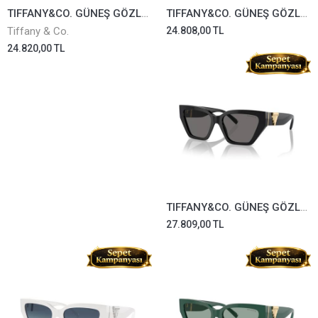
TIFFANY&CO. GÜNEŞ GÖZLÜĞÜ TF3104D-6217/16
TIFFANY&CO. GÜNEŞ GÖZLÜĞÜ TF4208U-8357/9S
Tiffany & Co.
24.808,00 TL
24.820,00 TL
TIFFANY&CO. GÜNEŞ GÖZLÜĞÜ TF4218-8001/81
27.809,00 TL