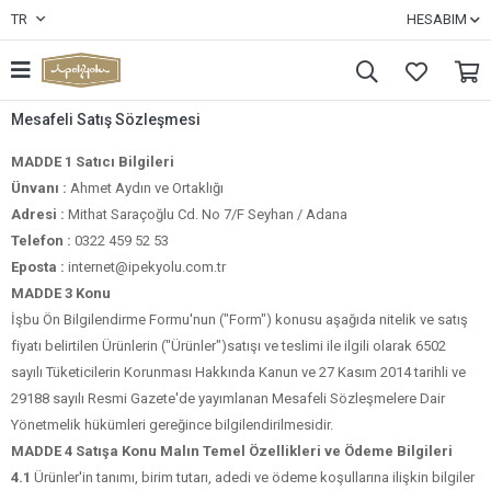
TR
HESABIM
Mesafeli Satış Sözleşmesi
MADDE 1 Satıcı Bilgileri
Ünvanı :
Ahmet Aydın ve Ortaklığı
Adresi :
Mithat Saraçoğlu Cd. No 7/F Seyhan / Adana
Telefon :
0322 459 52 53
Eposta :
internet@ipekyolu.com.tr
MADDE 3 Konu
İşbu Ön Bilgilendirme Formu'nun ("Form") konusu aşağıda nitelik ve satış
fiyatı belirtilen Ürünlerin ("Ürünler")satışı ve teslimi ile ilgili olarak 6502
sayılı Tüketicilerin Korunması Hakkında Kanun ve 27 Kasım 2014 tarihli ve
29188 sayılı Resmi Gazete'de yayımlanan Mesafeli Sözleşmelere Dair
Yönetmelik hükümleri gereğince bilgilendirilmesidir.
MADDE 4 Satışa Konu Malın Temel Özellikleri ve Ödeme Bilgileri
4.1
Ürünler'in tanımı, birim tutarı, adedi ve ödeme koşullarına ilişkin bilgiler