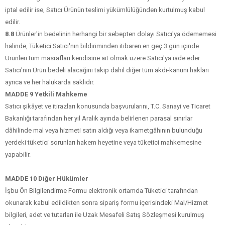
iptal edilir ise, Satıcı Ürünün teslimi yükümlülüğünden kurtulmuş kabul
edilir.
8.8
Ürünler'in bedelinin herhangi bir sebepten dolayı Satıcı'ya ödememesi
halinde, Tüketici Satıcı'nın bildiriminden itibaren en geç 3 gün içinde
Ürünleri tüm masrafları kendisine ait olmak üzere Satıcı'ya iade eder.
Satıcı'nın Ürün bedeli alacağını takip dahil diğer tüm akdi-kanuni hakları
ayrıca ve her halükarda saklıdır.
MADDE 9 Yetkili Mahkeme
Satıcı şikâyet ve itirazları konusunda başvurularını, T.C. Sanayi ve Ticaret
Bakanlığı tarafından her yıl Aralık ayında belirlenen parasal sınırlar
dâhilinde mal veya hizmeti satın aldığı veya ikametgâhının bulunduğu
yerdeki tüketici sorunları hakem heyetine veya tüketici mahkemesine
yapabilir.
MADDE 10 Diğer Hükümler
İşbu Ön Bilgilendirme Formu elektronik ortamda Tüketici tarafından
okunarak kabul edildikten sonra sipariş formu içerisindeki Mal/Hizmet
bilgileri, adet ve tutarları ile Uzak Mesafeli Satış Sözleşmesi kurulmuş