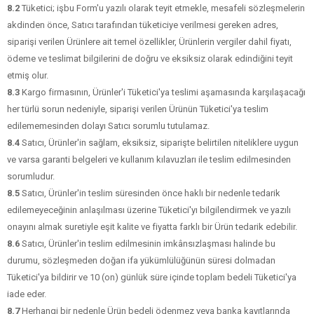
8.2
Tüketici; işbu Form'u yazılı olarak teyit etmekle, mesafeli sözleşmelerin
akdinden önce, Satıcı tarafından tüketiciye verilmesi gereken adres,
siparişi verilen Ürünlere ait temel özellikler, Ürünlerin vergiler dahil fiyatı,
ödeme ve teslimat bilgilerini de doğru ve eksiksiz olarak edindiğini teyit
etmiş olur.
8.3
Kargo firmasının, Ürünler'i Tüketici'ya teslimi aşamasında karşılaşacağı
her türlü sorun nedeniyle, siparişi verilen Ürünün Tüketici'ya teslim
edilememesinden dolayı Satıcı sorumlu tutulamaz.
8.4
Satıcı, Ürünler'in sağlam, eksiksiz, siparişte belirtilen niteliklere uygun
ve varsa garanti belgeleri ve kullanım kılavuzları ile teslim edilmesinden
sorumludur.
8.5
Satıcı, Ürünler'in teslim süresinden önce haklı bir nedenle tedarik
edilemeyeceğinin anlaşılması üzerine Tüketici'yı bilgilendirmek ve yazılı
onayını almak suretiyle eşit kalite ve fiyatta farklı bir Ürün tedarik edebilir.
8.6
Satıcı, Ürünler'in teslim edilmesinin imkânsızlaşması halinde bu
durumu, sözleşmeden doğan ifa yükümlülüğünün süresi dolmadan
Tüketici'ya bildirir ve 10 (on) günlük süre içinde toplam bedeli Tüketici'ya
iade eder.
8.7
Herhangi bir nedenle Ürün bedeli ödenmez veya banka kayıtlarında