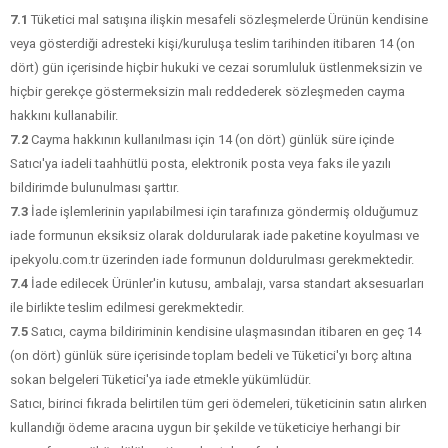
7.1
Tüketici mal satışına ilişkin mesafeli sözleşmelerde Ürünün kendisine
veya gösterdiği adresteki kişi/kuruluşa teslim tarihinden itibaren 14 (on
dört) gün içerisinde hiçbir hukuki ve cezai sorumluluk üstlenmeksizin ve
hiçbir gerekçe göstermeksizin malı reddederek sözleşmeden cayma
hakkını kullanabilir.
7.2
Cayma hakkının kullanılması için 14 (on dört) günlük süre içinde
Satıcı'ya iadeli taahhütlü posta, elektronik posta veya faks ile yazılı
bildirimde bulunulması şarttır.
7.3
İade işlemlerinin yapılabilmesi için tarafınıza göndermiş olduğumuz
iade formunun eksiksiz olarak doldurularak iade paketine koyulması ve
ipekyolu.com.tr üzerinden iade formunun doldurulması gerekmektedir.
7.4
İade edilecek Ürünler'in kutusu, ambalajı, varsa standart aksesuarları
ile birlikte teslim edilmesi gerekmektedir.
7.5
Satıcı, cayma bildiriminin kendisine ulaşmasından itibaren en geç 14
(on dört) günlük süre içerisinde toplam bedeli ve Tüketici'yı borç altına
sokan belgeleri Tüketici'ya iade etmekle yükümlüdür.
Satıcı, birinci fıkrada belirtilen tüm geri ödemeleri, tüketicinin satın alırken
kullandığı ödeme aracına uygun bir şekilde ve tüketiciye herhangi bir