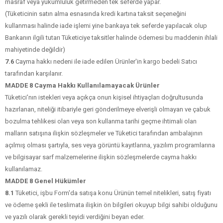
masraf veya yükümlülük getirmeden tek seferde yapar.
(Tüketicinin satın alma esnasında kredi kartına taksit seçeneğini
kullanması halinde iade işlemi yine bankaya tek seferde yapılacak olup
Bankanın ilgili tutarı Tüketiciye taksitler halinde ödemesi bu maddenin ihlali
mahiyetinde değildir)
7.6
Cayma hakkı nedeni ile iade edilen Ürünler'in kargo bedeli Satıcı
tarafından karşılanır.
MADDE 8 Cayma Hakkı Kullanılamayacak Ürünler
Tüketici'nın istekleri veya açıkça onun kişisel ihtiyaçları doğrultusunda
hazırlanan, niteliği itibariyle geri gönderilmeye elverişli olmayan ve çabuk
bozulma tehlikesi olan veya son kullanma tarihi geçme ihtimali olan
malların satışına ilişkin sözleşmeler ve Tüketici tarafından ambalajının
açılmış olması şartıyla, ses veya görüntü kayıtlarına, yazılım programlarına
ve bilgisayar sarf malzemelerine ilişkin sözleşmelerde cayma hakkı
kullanılamaz.
MADDE 8 Genel Hükümler
8.1
Tüketici, işbu Form'da satışa konu Ürünün temel nitelikleri, satış fiyatı
ve ödeme şekli ile teslimata ilişkin ön bilgileri okuyup bilgi sahibi olduğunu
ve yazılı olarak gerekli teyidi verdiğini beyan eder.