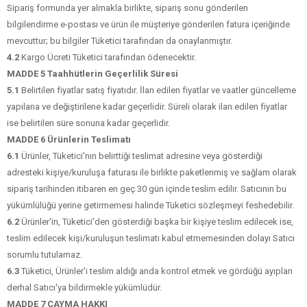
Sipariş formunda yer almakla birlikte, sipariş sonu gönderilen
bilgilendirme e-postası ve ürün ile müşteriye gönderilen fatura içeriğinde
mevcuttur; bu bilgiler Tüketici tarafından da onaylanmıştır.
4.2
Kargo Ücreti Tüketici tarafından ödenecektir.
MADDE 5 Taahhütlerin Geçerlilik Süresi
5.1
Belirtilen fiyatlar satış fiyatıdır. İlan edilen fiyatlar ve vaatler güncelleme
yapılana ve değiştirilene kadar geçerlidir. Süreli olarak ilan edilen fiyatlar
ise belirtilen süre sonuna kadar geçerlidir.
MADDE 6 Ürünlerin Teslimatı
6.1
Ürünler, Tüketici'nın belirttiği teslimat adresine veya gösterdiği
adresteki kişiye/kuruluşa faturası ile birlikte paketlenmiş ve sağlam olarak
sipariş tarihinden itibaren en geç 30 gün içinde teslim edilir. Satıcının bu
yükümlülüğü yerine getirmemesi halinde Tüketici sözleşmeyi feshedebilir.
6.2
Ürünler'in, Tüketici'den gösterdiği başka bir kişiye teslim edilecek ise,
teslim edilecek kişi/kuruluşun teslimatı kabul etmemesinden dolayı Satıcı
sorumlu tutulamaz.
6.3
Tüketici, Ürünler'i teslim aldığı anda kontrol etmek ve gördüğü ayıpları
derhal Satıcı'ya bildirmekle yükümlüdür.
MADDE 7 CAYMA HAKKI