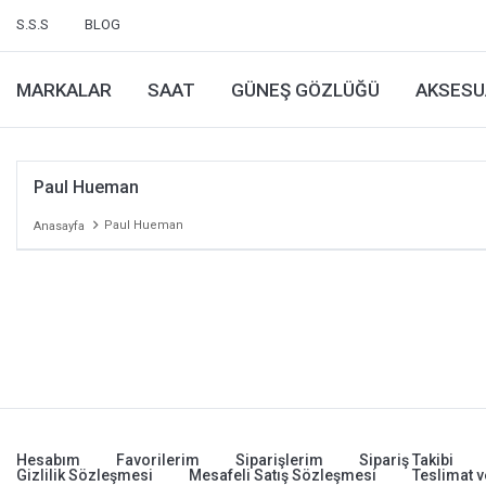
S.S.S
BLOG
MARKALAR
SAAT
GÜNEŞ GÖZLÜĞÜ
AKSESU
Paul Hueman
Paul Hueman
Anasayfa
Hesabım
Favorilerim
Siparişlerim
Sipariş Takibi
Gizlilik Sözleşmesi
Mesafeli Satış Sözleşmesi
Teslimat v